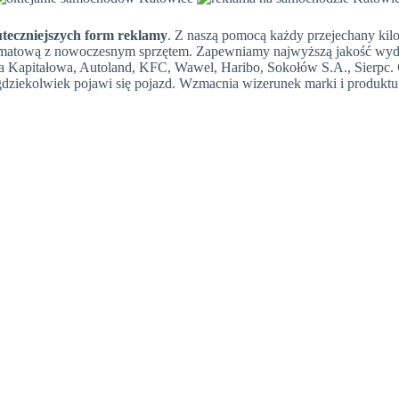
uteczniejszych form reklamy
. Z naszą pomocą każdy przejechany kil
tową z nowoczesnym sprzętem. Zapewniamy najwyższą jakość wydruku fo
rupa Kapitałowa, Autoland, KFC, Wawel, Haribo, Sokołów S.A., Sierpc.
dziekolwiek pojawi się pojazd. Wzmacnia wizerunek marki i produktu