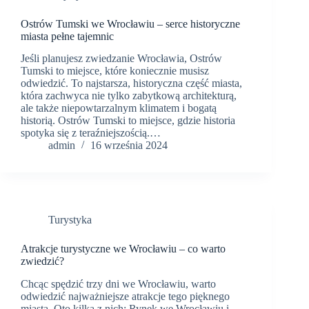
Ostrów Tumski we Wrocławiu – serce historyczne
miasta pełne tajemnic
Jeśli planujesz zwiedzanie Wrocławia, Ostrów
Tumski to miejsce, które koniecznie musisz
odwiedzić. To najstarsza, historyczna część miasta,
która zachwyca nie tylko zabytkową architekturą,
ale także niepowtarzalnym klimatem i bogatą
historią. Ostrów Tumski to miejsce, gdzie historia
spotyka się z teraźniejszością.…
admin
16 września 2024
Turystyka
Atrakcje turystyczne we Wrocławiu – co warto
zwiedzić?
Chcąc spędzić trzy dni we Wrocławiu, warto
odwiedzić najważniejsze atrakcje tego pięknego
miasta. Oto kilka z nich: Rynek we Wrocławiu i