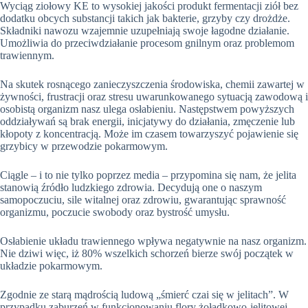
Wyciąg ziołowy KE to wysokiej jakości produkt fermentacji ziół bez
dodatku obcych substancji takich jak bakterie, grzyby czy drożdże.
Składniki nawozu wzajemnie uzupełniają swoje łagodne działanie.
Umożliwia do przeciwdziałanie procesom gnilnym oraz problemom
trawiennym.
Na skutek rosnącego zanieczyszczenia środowiska, chemii zawartej w
żywności, frustracji oraz stresu uwarunkowanego sytuacją zawodową i
osobistą organizm nasz ulega osłabieniu. Następstwem powyższych
oddziaływań są brak energii, inicjatywy do działania, zmęczenie lub
kłopoty z koncentracją. Może im czasem towarzyszyć pojawienie się
grzybicy w przewodzie pokarmowym.
Ciągle – i to nie tylko poprzez media – przypomina się nam, że jelita
stanowią źródło ludzkiego zdrowia. Decydują one o naszym
samopoczuciu, sile witalnej oraz zdrowiu, gwarantując sprawność
organizmu, poczucie swobody oraz bystrość umysłu.
Osłabienie układu trawiennego wpływa negatywnie na nasz organizm.
Nie dziwi więc, iż 80% wszelkich schorzeń bierze swój początek w
układzie pokarmowym.
Zgodnie ze starą mądrością ludową „śmierć czai się w jelitach”. W
przypadku zaburzeń w funkcjonowaniu flory żołądkowo-jelitowej