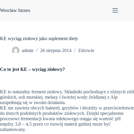
Przejdź
do
Wrocław biznes
treści
KE wyciąg ziołowy jako suplement diety
admin
26 sierpnia 2014
Zdrowie
Co to jest KE – wyciąg ziołowy?
KE to naturalny ferment ziołowy. Składniki pochodzące z różnych ziół
górskich, soli morskiej, melasy i świeżej wody źródlanej z Alp
uzupełniają się w swoim działaniu.
KE nie zawiera obcych bakterii, grzybów i drożdży w przeciwieństwie
do innych podobnych produktów ziołowych. Dzięki specjalnemu
procesowi fermentacji kwasu mlekowego osiąga się wartość pH
między 3,8 – 4,5 przez co rozwój materii gnilnej może być
zahamowany.