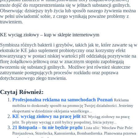
może dojść do rozprzestrzeniania się w jelitach substancji gnilnych.
Obserwując dzisiejszy tryb życia lub sposób naszego żywienia można
w pełni uświadomić sobie, z czego wynikają poważne problemy z
trawieniem.
KE wyciąg ziołowy – kup w sklepie internetowym
Symbioza różnych bakterii i grzybów, takich jak te, które zawarte są w
ekstrakcie KE jako suplement probiotyczny oraz korzystny efekt
towarzyszący w postaci niskiej wartości pH oddziałują pozytywnie na
florę żołądkowo-jelitową oraz w znacznym stopniu zapobiegają
tworzeniu się substancji gnilnych. Możliwe jest również skuteczne
zatrzymanie postępujących procesów rozkładu oraz poprawa
dotychczasowego złego trawienia.
Czytaj Również:
Profesjonalna reklama na samochodach Poznań
Reklama
mobilna to doskonały sposób na promocję Twojej działalności. Jesteśmy
ekspertami w dziedzinie oklejania wszelkiego...
KE wyciąg ziołowy na pracę jelit
KE Wyciąg ziołowy na pracę
jelit. To płynny wyciąg z ziół bylicy pospolitej, liścia jeżyny...
21 listopada – tu nie będzie prądu
Lista ulic: Wrocław Psie Pole:
Przejazdowa, Strzelecka, Kanonierska, Bombardierska. Planowana przerwa