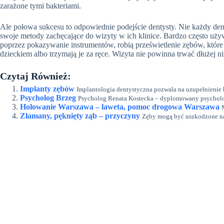
zarażone tymi bakteriami.
Ale połowa sukcesu to odpowiednie podejście dentysty. Nie każdy dent
swoje metody zachęcające do wizyty w ich klinice. Bardzo często uży
poprzez pokazywanie instrumentów, robią prześwietlenie zębów, któr
dzieckiem albo trzymają je za ręce. Wizyta nie powinna trwać dłużej ni
Czytaj Również:
Implanty zębów
Implantologia dentystyczna pozwala na uzupełnienie b
Psycholog Brzeg
Psycholog Renata Kostecka – dyplomowany psycholog
Holowanie Warszawa – laweta, pomoc drogowa Warszawa
Złamany, pęknięty ząb – przyczyny
Zęby mogą być uszkodzone na 