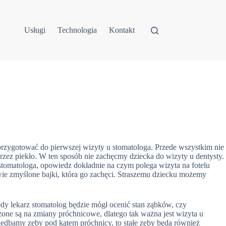
Usługi
Technologia
Kontakt
przygotować do pierwszej wizyty u stomatologa. Przede wszystkim nie
przez piekło. W ten sposób nie zachęcmy dziecka do wizyty u dentysty.
stomatologa, opowiedz dokładnie na czym polega wizyta na fotelu
ie zmyślone bajki, która go zachęci. Straszemu dziecku możemy
edy lekarz stomatolog będzie mógł ocenić stan ząbków, czy
one są na zmiany próchnicowe, dlatego tak ważna jest wizyta u
niedbamy zęby pod kątem próchnicy, to stałe zęby będą również