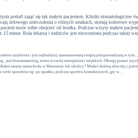
ysta potrafi zająć się tak małym pacjentem. Kliniki stomatologiczne 
wają żelowego znieczulenia o różnych smakach, stosują kolorowe wype
e pacjent może sobie obejrzeć od środka. Podczas wizyty małym pacje
ż 15 minut. Rola lekarza i rodziców jest nieoceniona podczas takiej wiz
raków uzębienia i jest najbardziej zaawansowaną terapią przeprowadzaną w tym...
, psychotraumatolog, trener (coach) umiejętności miękkich. Oferuję pomoc psyc
Miałeś awarię samochodu w Warszawie lub okolicy? Miałeś drobną stłuczkę i potrze
wiele sposobów np. po upadku, podczas sportów kontaktowych, gry w...