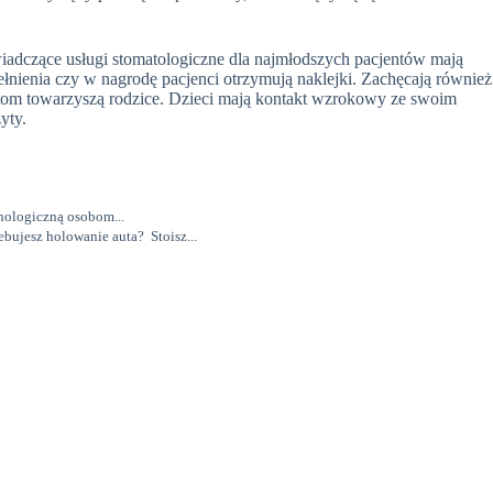
świadczące usługi stomatologiczne dla najmłodszych pacjentów mają
łnienia czy w nagrodę pacjenci otrzymują naklejki. Zachęcają również
ntom towarzyszą rodzice. Dzieci mają kontakt wzrokowy ze swoim
yty.
hologiczną osobom...
bujesz holowanie auta? Stoisz...