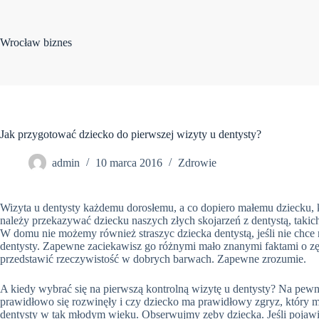
Przejdź
do
treści
Wrocław biznes
Jak przygotować dziecko do pierwszej wizyty u dentysty?
admin
10 marca 2016
Zdrowie
Wizyta u dentysty każdemu dorosłemu, a co dopiero małemu dziecku, 
należy przekazywać dziecku naszych złych skojarzeń z dentystą, takic
W domu nie możemy również straszyc dziecka dentystą, jeśli nie chce
dentysty. Zapewne zaciekawisz go różnymi mało znanymi faktami o zę
przedstawić rzeczywistość w dobrych barwach. Zapewne zrozumie.
A kiedy wybrać się na pierwszą kontrolną wizytę u dentysty? Na pewn
prawidłowo się rozwinęły i czy dziecko ma prawidłowy zgryz, który m
dentysty w tak młodym wieku. Obserwujmy zęby dziecka. Jeśli pojawi 