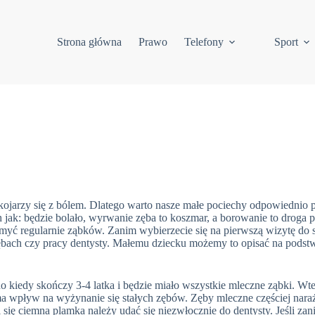
Strona główna
Prawo
Telefony
Sport
kojarzy się z bólem. Dlatego warto nasze małe pociechy odpowiednio 
h jak: będzie bolało, wyrwanie zęba to koszmar, a borowanie to droga 
 myć regularnie ząbków. Zanim wybierzecie się na pierwszą wizytę do 
bach czy pracy dentysty. Małemu dziecku możemy to opisać na podstw
o kiedy skończy 3-4 latka i będzie miało wszystkie mleczne ząbki. Wt
a wpływ na wyżynanie się stałych zębów. Zęby mleczne częściej naraż
się ciemna plamka należy udać się niezwłocznie do dentysty. Jeśli za