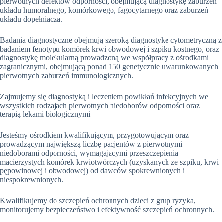
pierwotnych defektów odporności, obejmującą diagnostykę zaburzeń
układu humoralnego, komórkowego, fagocytarnego oraz zaburzeń
układu dopełniacza.
Badania diagnostyczne obejmują szeroką diagnostykę cytometryczną z
badaniem fenotypu komórek krwi obwodowej i szpiku kostnego, oraz
diagnostykę molekularną prowadzoną we współpracy z ośrodkami
zagranicznymi, obejmującą ponad 150 genetycznie uwarunkowanych
pierwotnych zaburzeń immunologicznych.
Zajmujemy się diagnostyką i leczeniem powikłań infekcyjnych we
wszystkich rodzajach pierwotnych niedoborów odporności oraz
terapią lekami biologicznymi
Jesteśmy ośrodkiem kwalifikującym, przygotowującym oraz
prowadzącym największą liczbę pacjentów z pierwotnymi
niedoborami odporności, wymagającymi przeszczepienia
macierzystych komórek krwiotwórczych (uzyskanych ze szpiku, krwi
pępowinowej i obwodowej) od dawców spokrewnionych i
niespokrewnionych.
Kwalifikujemy do szczepień ochronnych dzieci z grup ryzyka,
monitorujemy bezpieczeństwo i efektywność szczepień ochronnych.