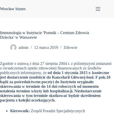
Przejdź
do
Wrocław biznes
treści
Immunologia w Instytucie 'Pomnik – Centrum Zdrowia
Dziecka’ w Warszawie
admin
12 marca 2019
Zdrowie
Zgodnie z ustawą z dnia 27 sierpnia 2004 r. z późniejszymi zmianami
o świadczeniach opieki zdrowotnej finansowanych ze środków
publicznych informujemy, że
od dnia 1 stycznia 2015 r. konieczne
jest dostarczenie (osobiście do Kancelarii Głównej-bud. F pok.10
bądź za pośrednictwem poczty) do Instytutu oryginału
skierowania w terminie do 14 dni roboczych od momentu
ustalenia terminu wizyty lub hospitalizacji. Niedostarczenie
skierowania w tym terminie skutkować będzie skreśleniem
pacjenta z kolejki oczekujących.
Kierownik:
Zespół Poradni Specjalistycznych