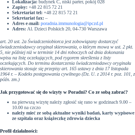
Lokalizacja:
budynek C, niski parter, pokój 028
Zapisy:
+48 22 815 72 21
Sekretariat tel:
+48 22 815 72 21
Sekretariat fax:
–
Adres e-mail:
poradnia.immunologia@ipczd.pl
Adres:
Al. Dzieci Polskich 20, 04-730 Warszawa
art. 20 ust. 2a Świadczeniobiorca jest zobowiązany dostarczyć
świadczeniodawcy oryginał skierowania, o którym mowa w ust. 2 pkt.
5, nie później niż w terminie 14 dni roboczych od dnia dokonania
wpisu na listę oczekujących, pod rygorem skreślenia z listy
oczekujących. Do terminu dostarczenia świadczeniodawcy oryginału
skierowania stosuje się przepisy art. 165 ustawy z dnia 17 listopada
1964 r. – Kodeks postępowania cywilnego (Dz. U. z 2014 r. poz. 101, z
późn. zm.)
Jak przygotować się do wizyty w Poradni? Co ze sobą zabrać?
na pierwszą wizytę należy zgłosić się rano w godzinach 9.00 –
10.00 na czczo
należy mieć ze sobą aktualne wyniki badań, karty wypisowe
ze szpitala oraz książeczkę zdrowia dziecka
Profil działalności: