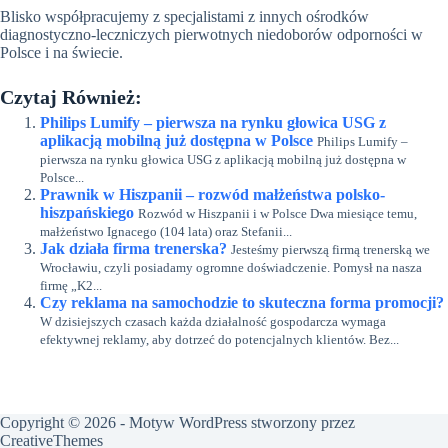
Blisko współpracujemy z specjalistami z innych ośrodków
diagnostyczno-leczniczych pierwotnych niedoborów odporności w
Polsce i na świecie.
Czytaj Również:
Philips Lumify – pierwsza na rynku głowica USG z
aplikacją mobilną już dostępna w Polsce
Philips Lumify –
pierwsza na rynku głowica USG z aplikacją mobilną już dostępna w
Polsce...
Prawnik w Hiszpanii – rozwód małżeństwa polsko-
hiszpańskiego
Rozwód w Hiszpanii i w Polsce Dwa miesiące temu,
małżeństwo Ignacego (104 lata) oraz Stefanii...
Jak działa firma trenerska?
Jesteśmy pierwszą firmą trenerską we
Wrocławiu, czyli posiadamy ogromne doświadczenie. Pomysł na nasza
firmę „K2...
Czy reklama na samochodzie to skuteczna forma promocji?
W dzisiejszych czasach każda działalność gospodarcza wymaga
efektywnej reklamy, aby dotrzeć do potencjalnych klientów. Bez...
Copyright © 2026 - Motyw WordPress stworzony przez
CreativeThemes