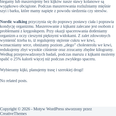
biegamy lub maszerujemy bez kijków nasze stawy kolanowe są
wyjątkowo obciążone. Podczas maszerowania rozluźniamy mięśnie
szyi i barku, które mamy napięte z powodu siedzenia czy stresów.
Nordic walking
przyczynia się do poprawy postawy ciała i poprawia
kondycję organizmu. Maszerowanie z kijkami zalecane jest osobom z
problemami z kręgosłupem. Przy okazji spacerowania dotleniamy
organizm a oczy cieszymi pięknymi widokami. Z zalet zdowotnych
wymienić trzeba to, iż regulujemy stężenie cukru we krwi,
wzmacniamy serce, obniżamy poziom „złego” cholesterolu we krwi,
redukujemy zbyt wysokie ciśnienie oraz zrzucamy zbędne kilogramy.
Według przeprowadzonych badań, podczas marszu z kijkami możemy
spalić o 25% kalorii więcej niż podczas zwykłego spaceru.
Wybieramy kijki, planujemy trasę i szerokiej drogi!
No related posts.
Copyright © 2026 - Motyw WordPress stworzony przez
CreativeThemes