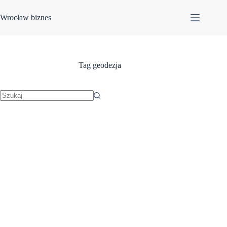
Przejdź
do
Wrocław biznes
treści
Tag
geodezja
Brak
wyników